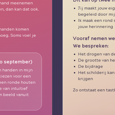
Dit kan op twee 
iemand meenemen
Jij maakt jouw ei
n, dan kan dat ook.
begeleid door mij
Ik maak een rond 
jouw herinnering
e handen komen
oeg. Soms voel je
Vooraf nemen we 
We bespreken:
Het drogen van d
De grootte van het
o september)
De bijdrage
n handen in mijn
Het schilderij kan 
 kiezen voor een
krijgen
 een ronde houten
 van intuïtief
Zo ontstaat een tast
an beeld vanuit