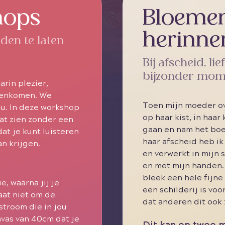
hops
Bloeme
herinner
nden te laten
Bij afscheid, l
bijzonder mom
arin plezier,
amenkomen. We
Toen mijn moeder ov
u. In deze workshop
op haar kist, in haar
aat zien zonder een
gaan en nam het boe
at je kunt luisteren
haar afscheid heb i
an krijgen.
en verwerkt in mijn s
en met mijn handen. 
bleek een hele fijne
, waarna jij je
een schilderij is vo
gaat niet om de
dat anderen dit ook 
stroom die in jou
vas van 40cm dat je