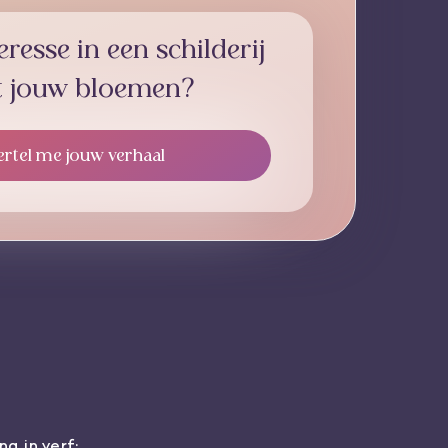
eresse in een schilderij
 jouw bloemen?
ertel me jouw verhaal
g in verf: