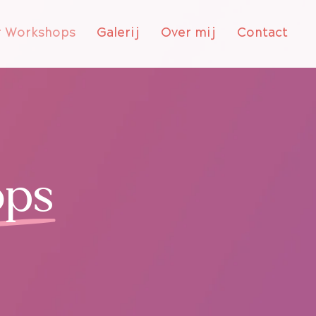
r Workshops
Galerij
Over mij
Contact