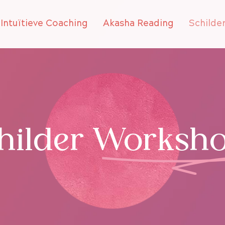
Intuïtieve Coaching
Akasha Reading
Schilde
ilder Workshops
gevoel en innerlijke beweging naar beeld.