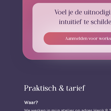
Voel je de uitnodi
intuïtief te schil
Aanmelden voor work
Praktisch & tarief
Waar?
We werken in mijn atelier op adres Herik 8,