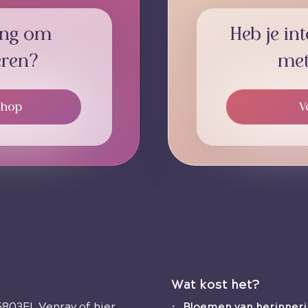
ging om
Heb je int
deren?
met
shop
V
Wat kost het?
 5803EL Venray of hier
•
Bloemen van herinnerin