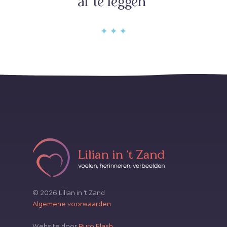
af te leggen"
© 2026 Lilian in 't Zand
Algemene voorwaarden
Website door
Buro Flash